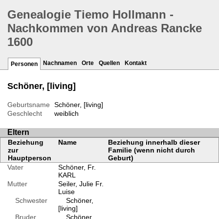
Genealogie Tiemo Hollmann -
Nachkommen von Andreas Rancke
1600
Nachnamen
Orte
Quellen
Kontakt
Personen
Schöner, [living]
Geburtsname
Schöner, [living]
Geschlecht
weiblich
Eltern
Beziehung
Name
Beziehung innerhalb dieser
zur
Familie (wenn nicht durch
Hauptperson
Geburt)
Vater
Schöner, Fr.
KARL
Mutter
Seiler, Julie Fr.
Luise
Schwester
Schöner,
[living]
Bruder
Schöner,