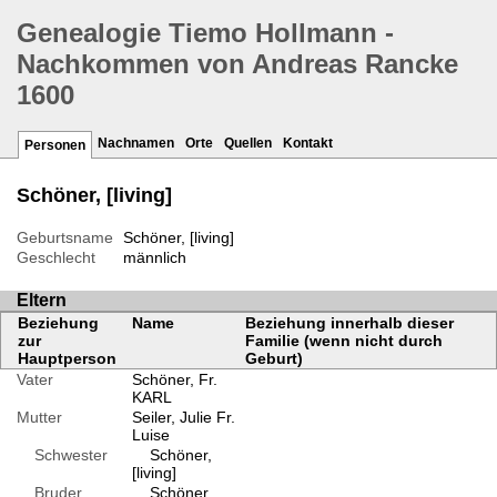
Genealogie Tiemo Hollmann -
Nachkommen von Andreas Rancke
1600
Nachnamen
Orte
Quellen
Kontakt
Personen
Schöner, [living]
Geburtsname
Schöner, [living]
Geschlecht
männlich
Eltern
Beziehung
Name
Beziehung innerhalb dieser
zur
Familie (wenn nicht durch
Hauptperson
Geburt)
Vater
Schöner, Fr.
KARL
Mutter
Seiler, Julie Fr.
Luise
Schwester
Schöner,
[living]
Bruder
Schöner,