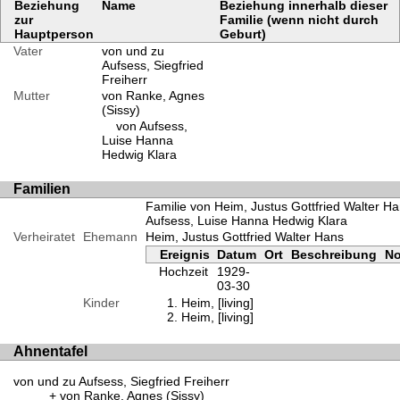
Beziehung
Name
Beziehung innerhalb dieser
zur
Familie (wenn nicht durch
Hauptperson
Geburt)
Vater
von und zu
Aufsess, Siegfried
Freiherr
Mutter
von Ranke, Agnes
(Sissy)
von Aufsess,
Luise Hanna
Hedwig Klara
Familien
Familie von Heim, Justus Gottfried Walter H
Aufsess, Luise Hanna Hedwig Klara
Verheiratet
Ehemann
Heim, Justus Gottfried Walter Hans
Ereignis
Datum
Ort
Beschreibung
No
Hochzeit
1929-
03-30
Kinder
Heim, [living]
Heim, [living]
Ahnentafel
von und zu Aufsess, Siegfried Freiherr
von Ranke, Agnes (Sissy)