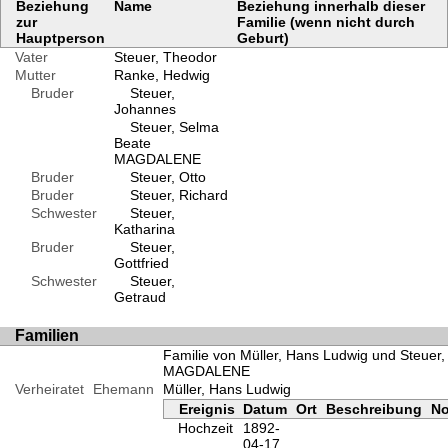
Beziehung
Name
Beziehung innerhalb dieser
zur
Familie (wenn nicht durch
Hauptperson
Geburt)
Vater
Steuer, Theodor
Mutter
Ranke, Hedwig
Bruder
Steuer,
Johannes
Steuer, Selma
Beate
MAGDALENE
Bruder
Steuer, Otto
Bruder
Steuer, Richard
Schwester
Steuer,
Katharina
Bruder
Steuer,
Gottfried
Schwester
Steuer,
Getraud
Familien
Familie von Müller, Hans Ludwig und Steuer
MAGDALENE
Verheiratet
Ehemann
Müller, Hans Ludwig
Ereignis
Datum
Ort
Beschreibung
No
Hochzeit
1892-
04-17