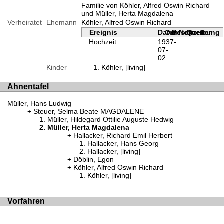
Familie von Köhler, Alfred Oswin Richard
und Müller, Herta Magdalena
Verheiratet
Ehemann
Köhler, Alfred Oswin Richard
Ereignis
Datum
Ort
Beschreibung
Notizen
Quellen
Hochzeit
1937-
07-
02
Kinder
Köhler, [living]
Ahnentafel
Müller, Hans Ludwig
Steuer, Selma Beate MAGDALENE
Müller, Hildegard Ottilie Auguste Hedwig
Müller, Herta Magdalena
Hallacker, Richard Emil Herbert
Hallacker, Hans Georg
Hallacker, [living]
Döblin, Egon
Köhler, Alfred Oswin Richard
Köhler, [living]
Vorfahren