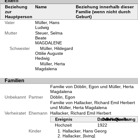
Eltern
Beziehung
Name
Beziehung innerhalb dieser
zur
Familie (wenn nicht durch
Hauptperson
Geburt)
Vater
Müller, Hans
Ludwig
Mutter
Steuer, Selma
Beate
MAGDALENE
Schwester
Müller, Hildegard
Ottilie Auguste
Hedwig
Müller, Herta
Magdalena
Familien
Familie von Döblin, Egon und Müller, Herta
Magdalena
Unbekannt
Partner
Döblin, Egon
Familie von Hallacker, Richard Emil Herbert
und Müller, Herta Magdalena
Verheiratet
Ehemann
Hallacker, Richard Emil Herbert
Ereignis
Datum
Ort
Beschreibung
Notizen
Quellen
Hochzeit
1922
Kinder
Hallacker, Hans Georg
Hallacker, [living]