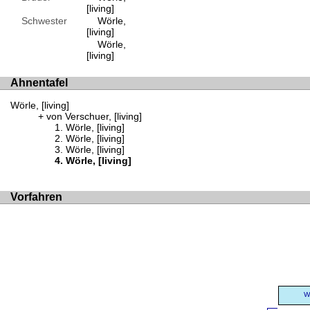
[living]
Schwester
Wörle,
[living]
Wörle,
[living]
Ahnentafel
Wörle, [living]
von Verschuer, [living]
Wörle, [living]
Wörle, [living]
Wörle, [living]
Wörle, [living]
Vorfahren
W