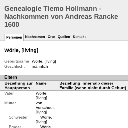
Genealogie Tiemo Hollmann -
Nachkommen von Andreas Rancke
1600
Nachnamen
Orte
Quellen
Kontakt
Personen
Wörle, [living]
Geburtsname
Wörle, [living]
Geschlecht
männlich
Eltern
Beziehung zur
Name
Beziehung innerhalb dieser
Hauptperson
Familie (wenn nicht durch Geburt)
Vater
Wörle,
[living]
Mutter
von
Verschuer,
[living]
Schwester
Wörle,
[living]
Bruder
Wörle,