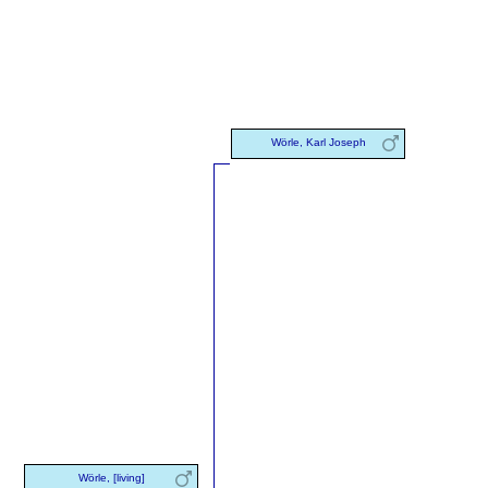
Wörle, Karl Joseph
Wörle, [living]