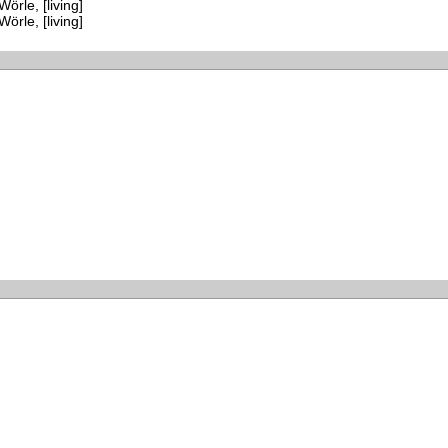
Wörle, [living]
Wörle, [living]