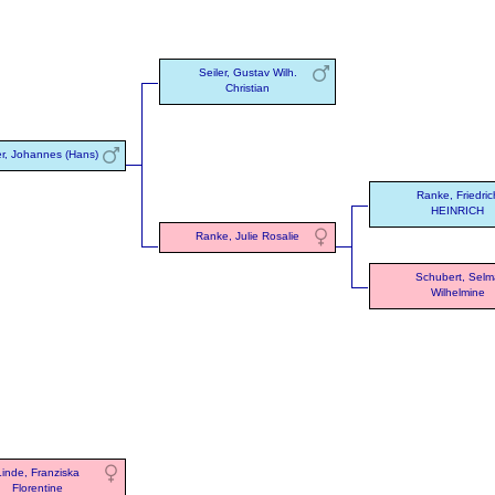
Seiler, Gustav Wilh.
Christian
er, Johannes (Hans)
Ranke, Friedric
HEINRICH
Ranke, Julie Rosalie
Schubert, Selm
Wilhelmine
Linde, Franziska
Florentine