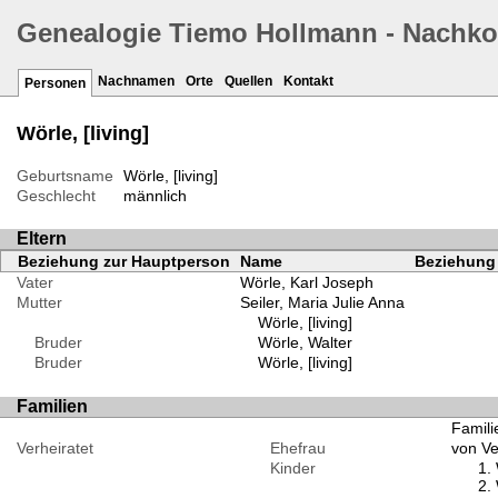
Genealogie Tiemo Hollmann - Nachk
Nachnamen
Orte
Quellen
Kontakt
Personen
Wörle, [living]
Geburtsname
Wörle, [living]
Geschlecht
männlich
Eltern
Beziehung zur Hauptperson
Name
Beziehung 
Vater
Wörle, Karl Joseph
Mutter
Seiler, Maria Julie Anna
Wörle, [living]
Bruder
Wörle, Walter
Bruder
Wörle, [living]
Familien
Familie
Verheiratet
Ehefrau
von Ver
Kinder