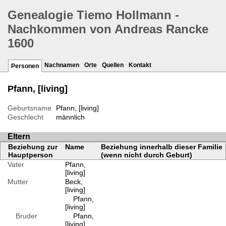
Genealogie Tiemo Hollmann -
Nachkommen von Andreas Rancke
1600
Nachnamen
Orte
Quellen
Kontakt
Personen
Pfann, [living]
Geburtsname
Pfann, [living]
Geschlecht
männlich
Eltern
Beziehung zur
Name
Beziehung innerhalb dieser Familie
Hauptperson
(wenn nicht durch Geburt)
Vater
Pfann,
[living]
Mutter
Beck,
[living]
Pfann,
[living]
Bruder
Pfann,
[living]