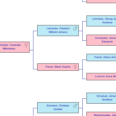
Lehmicke, Georg J
Andreas
Lehmicke, Friedrich
Wilhelm Johann
Schmiedel, Joha
Elisabeth
hmicke, Frederike
Wilhelmine
Frantz, Adam Joh
Frantz, Maria Sophia
Lochner, Anna Ma
Schubart, Joha
Gottfried
Schubert, Christian
Gottlob
Bretschneider, Jul