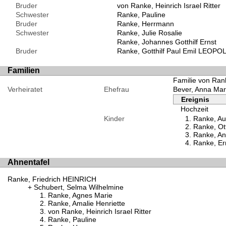
Bruder
von Ranke, Heinrich Israel Ritter
Schwester
Ranke, Pauline
Bruder
Ranke, Herrmann
Schwester
Ranke, Julie Rosalie
Ranke, Johannes Gotthilf Ernst
Bruder
Ranke, Gotthilf Paul Emil LEOP
Familien
Familie von Ran
Verheiratet
Ehefrau
Bever, Anna Mar
Ereignis
Hochzeit
Kinder
Ranke, A
Ranke, Ott
Ranke, Ann
Ranke, Er
Ahnentafel
Ranke, Friedrich HEINRICH
Schubert, Selma Wilhelmine
Ranke, Agnes Marie
Ranke, Amalie Henriette
von Ranke, Heinrich Israel Ritter
Ranke, Pauline