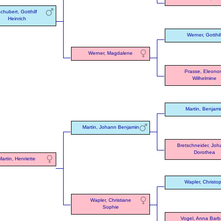
chubert, Gotthilf
Heinrich
Werner, Gotthil
Werner, Magdalene
Prasse, Eleono
Wilhelmine
Martin, Benjami
Martin, Johann Benjamin
Bretschneider, Jo
Dorothea
Martin, Henriette
Wapler, Christo
Wapler, Christiane
Sophie
Vogel, Anna Barb