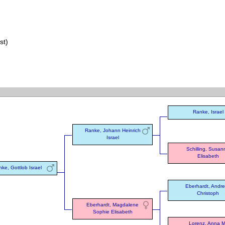
st)
Ranke, Israel
Ranke, Johann Heinrich
Israel
Schilling, Susan
Elisabeth
ke, Gottlob Israel
Eberhardt, Andr
Christoph
Eberhardt, Magdalene
Sophie Elisabeth
Lorenz, Anna M