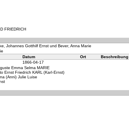
OLD FRIEDRICH
ke, Johannes Gotthilf Ernst und Bever, Anna Marie
ie
Datum
Ort
Beschreibung
1866-04-17
uguste Emma Selma MARIE
o Ernst Friedrich KARL (Karl-Ernst)
a (Anni) Julie Luise
nst