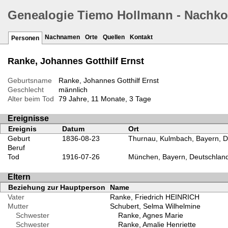
Genealogie Tiemo Hollmann - Nachk
Nachnamen
Orte
Quellen
Kontakt
Personen
Ranke, Johannes Gotthilf Ernst
Geburtsname
Ranke, Johannes Gotthilf Ernst
Geschlecht
männlich
Alter beim Tod
79 Jahre, 11 Monate, 3 Tage
Ereignisse
Ereignis
Datum
Ort
Geburt
1836-08-23
Thurnau, Kulmbach, Bayern, D
Beruf
Tod
1916-07-26
München, Bayern, Deutschlan
Eltern
Beziehung zur Hauptperson
Name
Vater
Ranke, Friedrich HEINRICH
Mutter
Schubert, Selma Wilhelmine
Schwester
Ranke, Agnes Marie
Schwester
Ranke, Amalie Henriette