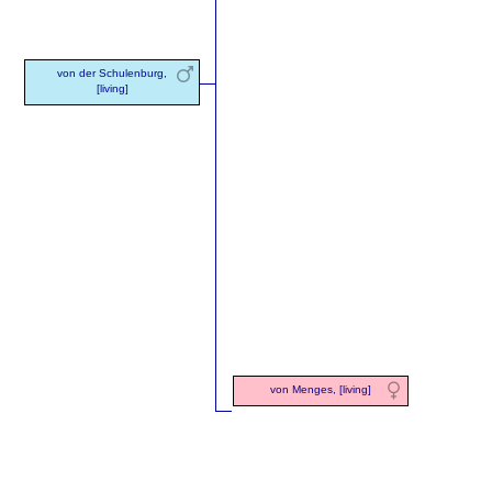
von der Schulenburg,
[living]
von Menges, [living]