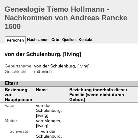
Genealogie Tiemo Hollmann -
Nachkommen von Andreas Rancke
1600
Nachnamen
Orte
Quellen
Kontakt
Personen
von der Schulenburg, [living]
Geburtsname
von der Schulenburg, [living]
Geschlecht
männlich
Eltern
Beziehung
Name
Beziehung innerhalb dieser
zur
Familie (wenn nicht durch
Hauptperson
Geburt)
Vater
von der
Schulenburg,
[living]
Mutter
von Menges,
[living]
Schwester
von der
Schulenburg,