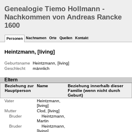
Genealogie Tiemo Hollmann -
Nachkommen von Andreas Rancke
1600
Nachnamen
Orte
Quellen
Kontakt
Personen
Heintzmann, [living]
Geburtsname
Heintzmann, [living]
Geschlecht
männlich
Eltern
Beziehung zur
Name
Beziehung innerhalb dieser
Hauptperson
Familie (wenn nicht durch
Geburt)
Vater
Heintzmann,
[living]
Mutter
Clod, [living]
Bruder
Heintzmann,
Martin
Bruder
Heintzmann,
[living]