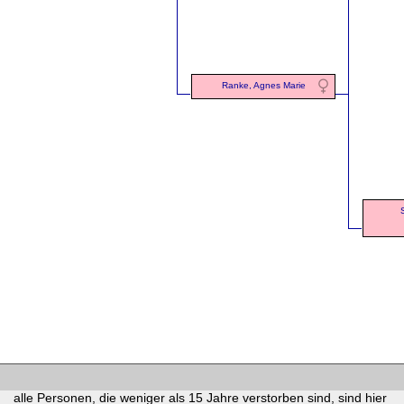
Ranke, Agnes Marie
alle Personen, die weniger als 15 Jahre verstorben sind, sind hier