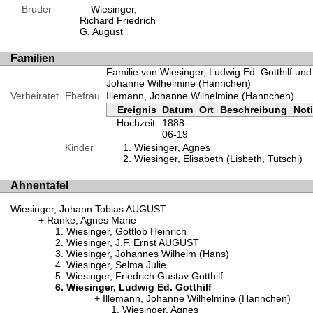
Bruder
Wiesinger,
Richard Friedrich
G. August
Familien
Familie von Wiesinger, Ludwig Ed. Gotthilf und
Johanne Wilhelmine (Hannchen)
Verheiratet
Ehefrau
Illemann, Johanne Wilhelmine (Hannchen)
Ereignis
Datum
Ort
Beschreibung
Not
Hochzeit
1888-
06-19
Kinder
Wiesinger, Agnes
Wiesinger, Elisabeth (Lisbeth, Tutschi)
Ahnentafel
Wiesinger, Johann Tobias AUGUST
Ranke, Agnes Marie
Wiesinger, Gottlob Heinrich
Wiesinger, J.F. Ernst AUGUST
Wiesinger, Johannes Wilhelm (Hans)
Wiesinger, Selma Julie
Wiesinger, Friedrich Gustav Gotthilf
Wiesinger, Ludwig Ed. Gotthilf
Illemann, Johanne Wilhelmine (Hannchen)
Wiesinger, Agnes