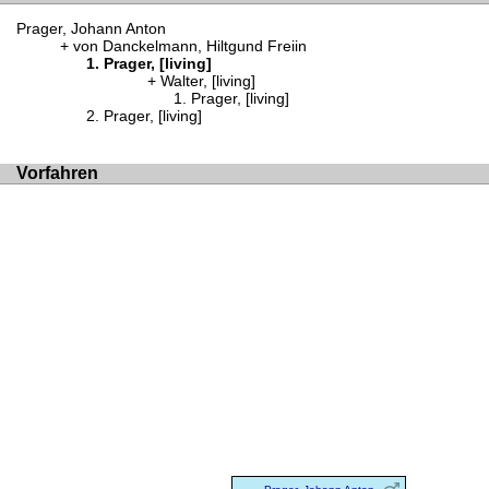
Prager, Johann Anton
von Danckelmann, Hiltgund Freiin
Prager, [living]
Walter, [living]
Prager, [living]
Prager, [living]
Vorfahren