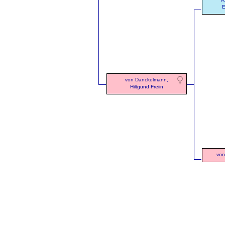
E
von Danckelmann,
Hiltgund Freiin
von