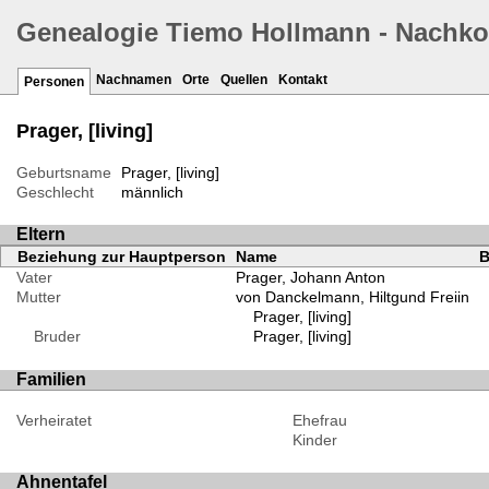
Genealogie Tiemo Hollmann - Nachk
Nachnamen
Orte
Quellen
Kontakt
Personen
Prager, [living]
Geburtsname
Prager, [living]
Geschlecht
männlich
Eltern
Beziehung zur Hauptperson
Name
B
Vater
Prager, Johann Anton
Mutter
von Danckelmann, Hiltgund Freiin
Prager, [living]
Bruder
Prager, [living]
Familien
Verheiratet
Ehefrau
Kinder
Ahnentafel