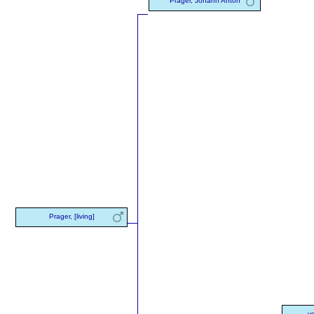
Prager, Johann Anton
Prager, [living]
v