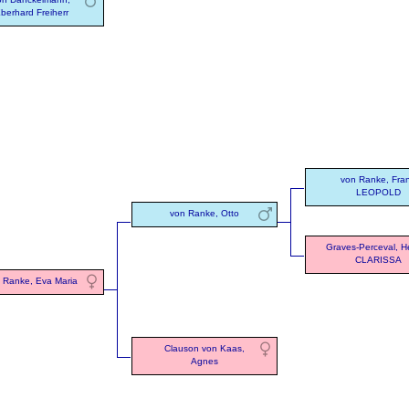
berhard Freiherr
von Ranke, Fra
LEOPOLD
von Ranke, Otto
Graves-Perceval, H
CLARISSA
 Ranke, Eva Maria
Clauson von Kaas,
Agnes