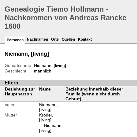
Genealogie Tiemo Hollmann -
Nachkommen von Andreas Rancke
1600
Nachnamen
Orte
Quellen
Kontakt
Personen
Niemann, [living]
Geburtsname
Niemann, [living]
Geschlecht
männlich
Eltern
Beziehung zur
Name
Beziehung innerhalb dieser
Hauptperson
Familie (wenn nicht durch
Geburt)
Vater
Niemann,
[living]
Mutter
Kroder,
[living]
Niemann,
[living]