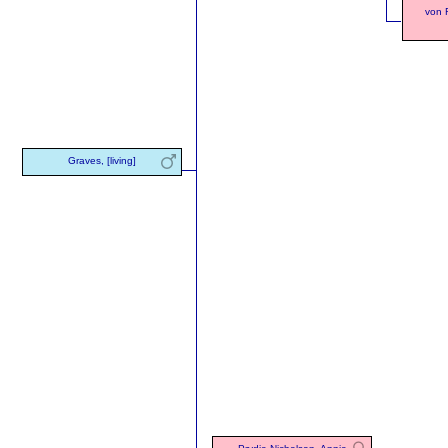
von 
Graves, [living]