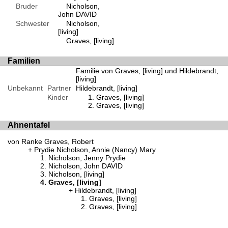
Bruder
Nicholson,
John DAVID
Schwester
Nicholson,
[living]
Graves, [living]
Familien
Familie von Graves, [living] und Hildebrandt,
[living]
Unbekannt
Partner
Hildebrandt, [living]
Kinder
Graves, [living]
Graves, [living]
Ahnentafel
von Ranke Graves, Robert
Prydie Nicholson, Annie (Nancy) Mary
Nicholson, Jenny Prydie
Nicholson, John DAVID
Nicholson, [living]
Graves, [living]
Hildebrandt, [living]
Graves, [living]
Graves, [living]