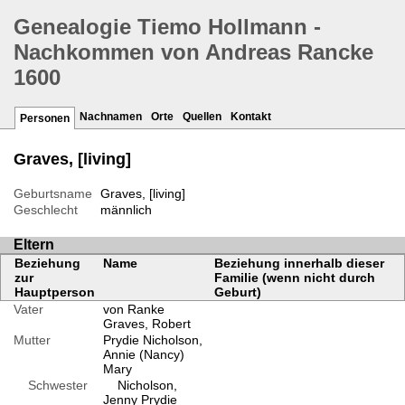
Genealogie Tiemo Hollmann -
Nachkommen von Andreas Rancke
1600
Nachnamen
Orte
Quellen
Kontakt
Personen
Graves, [living]
Geburtsname
Graves, [living]
Geschlecht
männlich
Eltern
Beziehung
Name
Beziehung innerhalb dieser
zur
Familie (wenn nicht durch
Hauptperson
Geburt)
Vater
von Ranke
Graves, Robert
Mutter
Prydie Nicholson,
Annie (Nancy)
Mary
Schwester
Nicholson,
Jenny Prydie