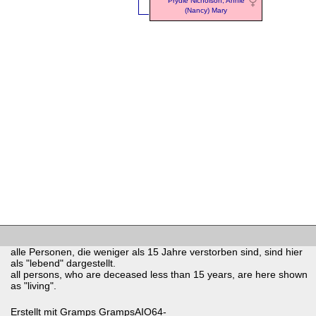
Prydie Nicholson, Annie
(Nancy) Mary
alle Personen, die weniger als 15 Jahre verstorben sind, sind hier
als "lebend" dargestellt.
all persons, who are deceased less than 15 years, are here shown
as "living".
Erstellt mit
Gramps
GrampsAIO64-