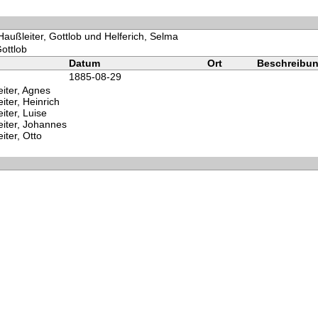
Haußleiter, Gottlob und Helferich, Selma
Gottlob
Datum
Ort
Beschreibu
1885-08-29
iter, Agnes
iter, Heinrich
iter, Luise
iter, Johannes
iter, Otto