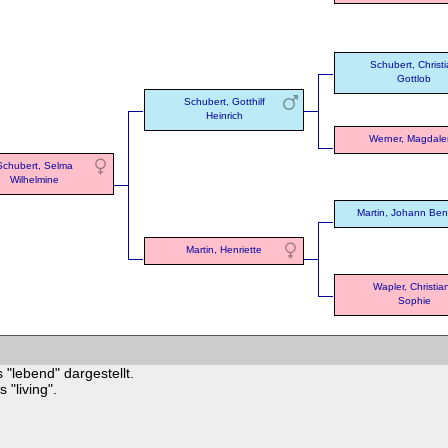
Schubert, Christ
Gottlob
Schubert, Gotthilf
Heinrich
Werner, Magdal
Schubert, Selma
Wilhelmine
Martin, Johann Ben
Martin, Henriette
Wapler, Christia
Sophie
 "lebend" dargestellt.
"living".