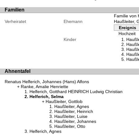
Familien
Familie von 
Verheiratet
Ehemann
Haußleiter, 
Ereignis
Hochzeit
Kinder
Haußle
Haußle
Haußle
Haußle
Haußle
Ahnentafel
Renatus Helferich, Johannes (Hans) Alfons
Ranke, Amalie Henriette
Helferich, Gotthard HEINRICH Ludwig Christian
Helferich, Selma
Haußleiter, Gottlob
Haußleiter, Agnes
Haußleiter, Heinrich
Haußleiter, Luise
Haußleiter, Johannes
Haußleiter, Otto
Helferich, Agnes