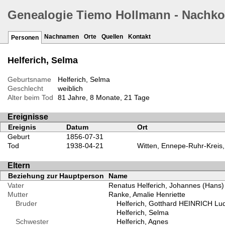
Genealogie Tiemo Hollmann - Nachk
Nachnamen
Orte
Quellen
Kontakt
Personen
Helferich, Selma
Geburtsname
Helferich, Selma
Geschlecht
weiblich
Alter beim Tod
81 Jahre, 8 Monate, 21 Tage
Ereignisse
Ereignis
Datum
Ort
Geburt
1856-07-31
Tod
1938-04-21
Witten, Ennepe-Ruhr-Kreis,
Eltern
Beziehung zur Hauptperson
Name
Vater
Renatus Helferich, Johannes (Hans) 
Mutter
Ranke, Amalie Henriette
Bruder
Helferich, Gotthard HEINRICH Lud
Helferich, Selma
Schwester
Helferich, Agnes