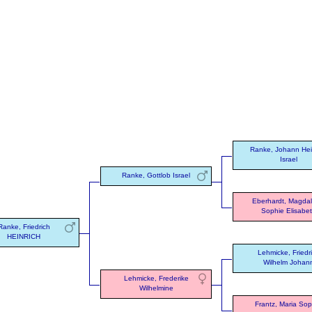
Ranke, Johann Hei
Israel
Ranke, Gottlob Israel
Eberhardt, Magda
Sophie Elisabe
Ranke, Friedrich
HEINRICH
Lehmicke, Friedr
Wilhelm Johan
Lehmicke, Frederike
Wilhelmine
Frantz, Maria Sop