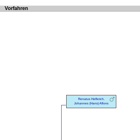
Vorfahren
Renatus Helferich,
Johannes (Hans) Alfons