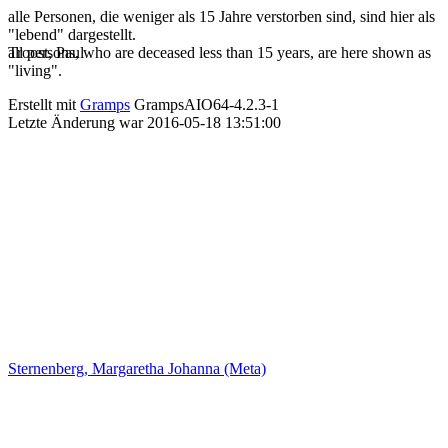
alle Personen, die weniger als 15 Jahre verstorben sind, sind hier als
"lebend" dargestellt.
Troost, Paul
all persons, who are deceased less than 15 years, are here shown as
"living".
Erstellt mit
Gramps
GrampsAIO64-4.2.3-1
Letzte Änderung war 2016-05-18 13:51:00
Sternenberg, Margaretha Johanna (Meta)