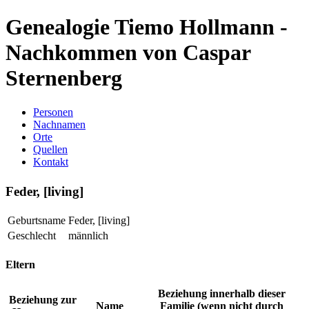
Genealogie Tiemo Hollmann -
Nachkommen von Caspar
Sternenberg
Personen
Nachnamen
Orte
Quellen
Kontakt
Feder, [living]
Geburtsname
Feder, [living]
Geschlecht
männlich
Eltern
Beziehung innerhalb dieser
Beziehung zur
Name
Familie (wenn nicht durch