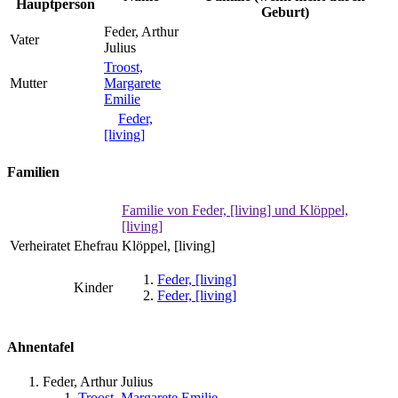
Hauptperson
Geburt)
Feder, Arthur
Vater
Julius
Troost,
Mutter
Margarete
Emilie
Feder,
[living]
Familien
Familie von Feder, [living] und Klöppel,
[living]
Verheiratet
Ehefrau
Klöppel, [living]
Feder, [living]
Kinder
Feder, [living]
Ahnentafel
Feder, Arthur Julius
Troost, Margarete Emilie