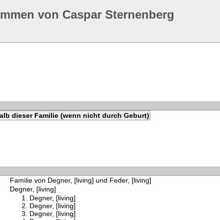
ommen von Caspar Sternenberg
lb dieser Familie (wenn nicht durch Geburt)
Familie von Degner, [living] und Feder, [living]
Degner, [living]
Degner, [living]
Degner, [living]
Degner, [living]