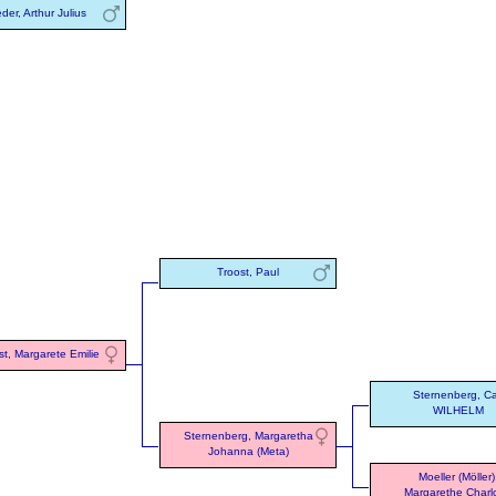
der, Arthur Julius
Troost, Paul
st, Margarete Emilie
Sternenberg, Ca
WILHELM
Sternenberg, Margaretha
Johanna (Meta)
Moeller (Möller)
Margarethe Charl