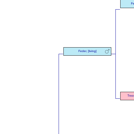
Fe
Feder, [living]
Troo