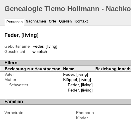
Genealogie Tiemo Hollmann - Nachk
Nachnamen
Orte
Quellen
Kontakt
Personen
Feder, [living]
Geburtsname
Feder, [living]
Geschlecht
weiblich
Eltern
Beziehung zur Hauptperson
Name
Beziehung innerha
Vater
Feder, [living]
Mutter
Klöppel, [living]
Schwester
Feder, [living]
Feder, [living]
Familien
Verheiratet
Ehemann
Kinder