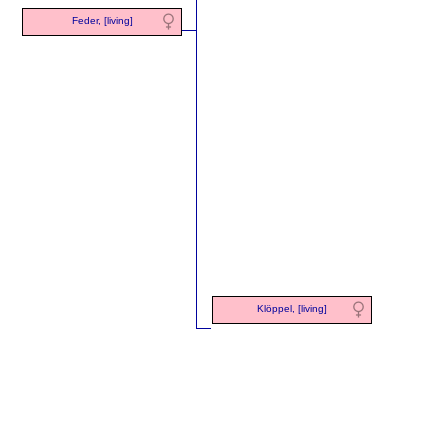
Feder, [living]
Klöppel, [living]