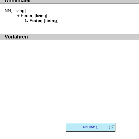
Ahnentafel
NN, [living]
Feder, [living]
Feder, [living]
Vorfahren
NN, [living]