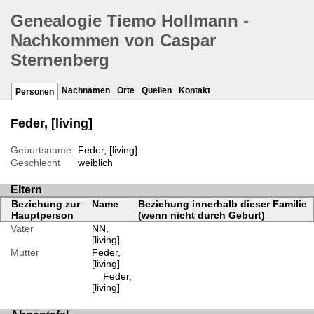
Genealogie Tiemo Hollmann -
Nachkommen von Caspar
Sternenberg
Nachnamen
Orte
Quellen
Kontakt
Personen
Feder, [living]
Geburtsname
Feder, [living]
Geschlecht
weiblich
Eltern
Beziehung zur
Name
Beziehung innerhalb dieser Familie
Hauptperson
(wenn nicht durch Geburt)
Vater
NN,
[living]
Mutter
Feder,
[living]
Feder,
[living]