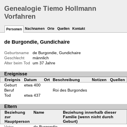
Genealogie Tiemo Hollmann
Vorfahren
Nachnamen
Orte
Quellen
Kontakt
Personen
de Burgondie, Gundichaire
Geburtsname
de Burgondie, Gundichaire
Geschlecht
männlich
Alter beim Tod
um 37 Jahre
Ereignisse
Ereignis
Datum
Ort
Beschreibung
Notizen
Quellen
Geburt
etwa 400
Beruf
Roi des Burgondes
Tod
etwa 437
Eltern
Beziehung
Name
Beziehung innerhalb dieser
zur
Familie (wenn nicht durch
Hauptperson
Geburt)
Vater
de Burgondie,