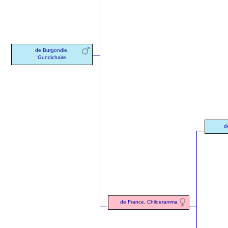
de Burgondie,
Gundichaire
d
de France, Childeramma