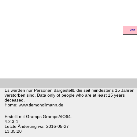
von 
Es werden nur Personen dargestellt, die seit mindestens 15 Jahren
verstorben sind. Data only of people who are at least 15 years
deceased.
Home: www.tiemohollmann.de
Erstellt mit
Gramps
GrampsAIO64-
4.2.3-1
Letzte Änderung war 2016-05-27
13:35:20