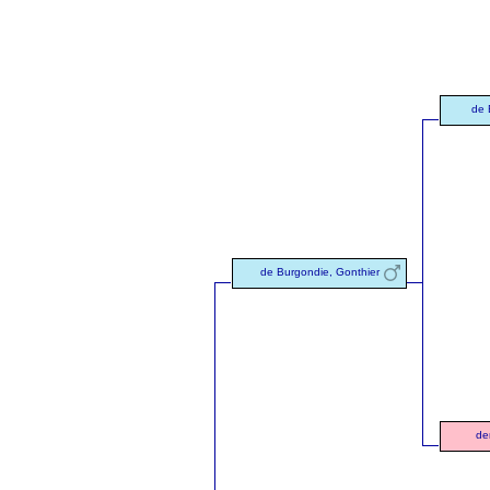
de 
de Burgondie, Gonthier
de