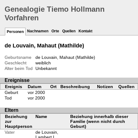
Genealogie Tiemo Hollmann
Vorfahren
Nachnamen
Orte
Quellen
Kontakt
Personen
de Louvain, Mahaut (Mathilde)
Geburtsname
de Louvain, Mahaut (Mathilde)
Geschlecht
weiblich
Alter beim Tod
Unbekannt
Ereignisse
Ereignis
Datum
Ort
Beschreibung
Notizen
Quellen
Geburt
vor 2000
Tod
vor 2000
Eltern
Beziehung
Name
Beziehung innerhalb dieser
zur
Familie (wenn nicht durch
Hauptperson
Geburt)
Vater
de Louvain,
Lambert I.