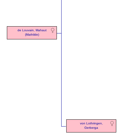
de Louvain, Mahaut
(Mathilde)
von Lothringen,
Gerberga