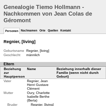
Genealogie Tiemo Hollmann -
Nachkommen von Jean Colas de
Géromont
Nachnamen
Orte
Quellen
Kontakt
Personen
Regnier, [living]
Geburtsname
Regnier, [living]
Geschlecht
männlich
Eltern
Beziehung
Name
Beziehung innerhalb dieser
zur
Familie (wenn nicht durch
Hauptperson
Geburt)
Vater
Regnier, Jean
Henri Gustave
Clément
Mutter
Oury, Charlotte
Isabelle Berthe
(Berta)
Bruder
Regnier, [living]