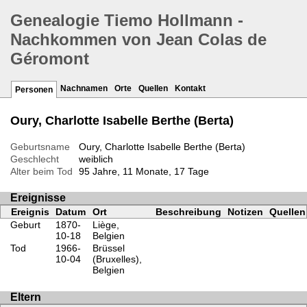
Genealogie Tiemo Hollmann -
Nachkommen von Jean Colas de
Géromont
Nachnamen
Orte
Quellen
Kontakt
Personen
Oury, Charlotte Isabelle Berthe (Berta)
Geburtsname
Oury, Charlotte Isabelle Berthe (Berta)
Geschlecht
weiblich
Alter beim Tod
95 Jahre, 11 Monate, 17 Tage
Ereignisse
Ereignis
Datum
Ort
Beschreibung
Notizen
Quellen
Geburt
1870-
Liège,
10-18
Belgien
Tod
1966-
Brüssel
10-04
(Bruxelles),
Belgien
Eltern