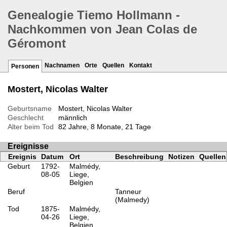
Genealogie Tiemo Hollmann -
Nachkommen von Jean Colas de
Géromont
Nachnamen
Orte
Quellen
Kontakt
Personen
Mostert, Nicolas Walter
Geburtsname
Mostert, Nicolas Walter
Geschlecht
männlich
Alter beim Tod
82 Jahre, 8 Monate, 21 Tage
Ereignisse
Ereignis
Datum
Ort
Beschreibung
Notizen
Quellen
Geburt
1792-
Malmédy,
08-05
Liege,
Belgien
Beruf
Tanneur
(Malmedy)
Tod
1875-
Malmédy,
04-26
Liege,
Belgien