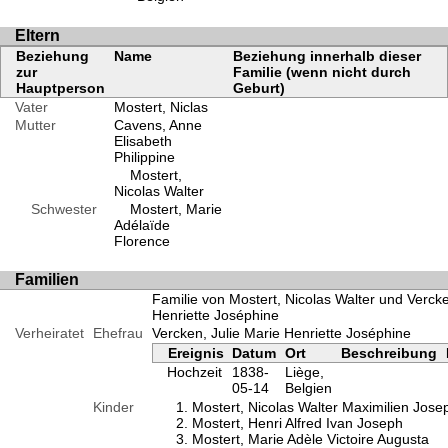
Eltern
Beziehung
Name
Beziehung innerhalb dieser
zur
Familie (wenn nicht durch
Hauptperson
Geburt)
Vater
Mostert, Niclas
Mutter
Cavens, Anne
Elisabeth
Philippine
Mostert,
Nicolas Walter
Schwester
Mostert, Marie
Adélaïde
Florence
Familien
Familie von Mostert, Nicolas Walter und Vercke
Henriette Joséphine
Verheiratet
Ehefrau
Vercken, Julie Marie Henriette Joséphine
Ereignis
Datum
Ort
Beschreibung
Hochzeit
1838-
Liège,
05-14
Belgien
Kinder
Mostert, Nicolas Walter Maximilien Jose
Mostert, Henri Alfred Ivan Joseph
Mostert, Marie Adèle Victoire Augusta