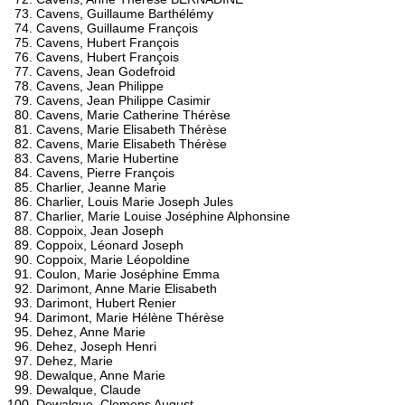
Cavens, Guillaume Barthélémy
Cavens, Guillaume François
Cavens, Hubert François
Cavens, Hubert François
Cavens, Jean Godefroid
Cavens, Jean Philippe
Cavens, Jean Philippe Casimir
Cavens, Marie Catherine Thérèse
Cavens, Marie Elisabeth Thérèse
Cavens, Marie Elisabeth Thérèse
Cavens, Marie Hubertine
Cavens, Pierre François
Charlier, Jeanne Marie
Charlier, Louis Marie Joseph Jules
Charlier, Marie Louise Joséphine Alphonsine
Coppoix, Jean Joseph
Coppoix, Léonard Joseph
Coppoix, Marie Léopoldine
Coulon, Marie Joséphine Emma
Darimont, Anne Marie Elisabeth
Darimont, Hubert Renier
Darimont, Marie Hélène Thérèse
Dehez, Anne Marie
Dehez, Joseph Henri
Dehez, Marie
Dewalque, Anne Marie
Dewalque, Claude
Dewalque, Clemens August