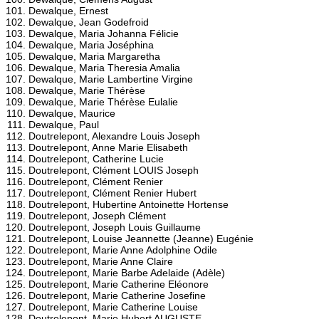
Dewalque, Ernest
Dewalque, Jean Godefroid
Dewalque, Maria Johanna Félicie
Dewalque, Maria Joséphina
Dewalque, Maria Margaretha
Dewalque, Maria Theresia Amalia
Dewalque, Marie Lambertine Virgine
Dewalque, Marie Thérèse
Dewalque, Marie Thérèse Eulalie
Dewalque, Maurice
Dewalque, Paul
Doutrelepont, Alexandre Louis Joseph
Doutrelepont, Anne Marie Elisabeth
Doutrelepont, Catherine Lucie
Doutrelepont, Clément LOUIS Joseph
Doutrelepont, Clément Renier
Doutrelepont, Clément Renier Hubert
Doutrelepont, Hubertine Antoinette Hortense
Doutrelepont, Joseph Clément
Doutrelepont, Joseph Louis Guillaume
Doutrelepont, Louise Jeannette (Jeanne) Eugénie
Doutrelepont, Marie Anne Adolphine Odile
Doutrelepont, Marie Anne Claire
Doutrelepont, Marie Barbe Adelaide (Adèle)
Doutrelepont, Marie Catherine Eléonore
Doutrelepont, Marie Catherine Josefine
Doutrelepont, Marie Catherine Louise
Doutrelepont, Marie Hubert AUGUSTE