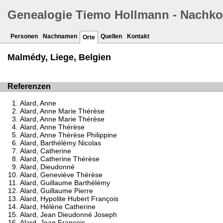
Genealogie Tiemo Hollmann - Nachk
Personen
Nachnamen
Quellen
Kontakt
Orte
Malmédy, Liege, Belgien
Referenzen
Alard, Anne
Alard, Anne Marie Thérèse
Alard, Anne Marie Thérèse
Alard, Anne Thérèse
Alard, Anne Thérèse Philippine
Alard, Barthélémy Nicolas
Alard, Catherine
Alard, Catherine Thérèse
Alard, Dieudonné
Alard, Geneviève Thérèse
Alard, Guillaume Barthélémy
Alard, Guillaume Pierre
Alard, Hypolite Hubert François
Alard, Hélène Catherine
Alard, Jean Dieudonné Joseph
Alard, Jean François