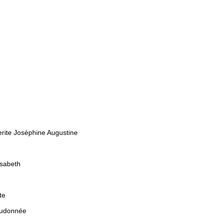
erite Joséphine Augustine
isabeth
te
eudonnée