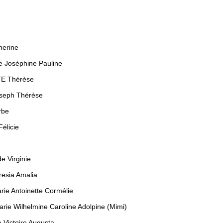
herine
ie Joséphine Pauline
TE Thérèse
oseph Thérèse
rbe
élicie
e Virginie
resia Amalia
rie Antoinette Cormélie
ie Wilhelmine Caroline Adolpine (Mimi)
 Victoire Augusta