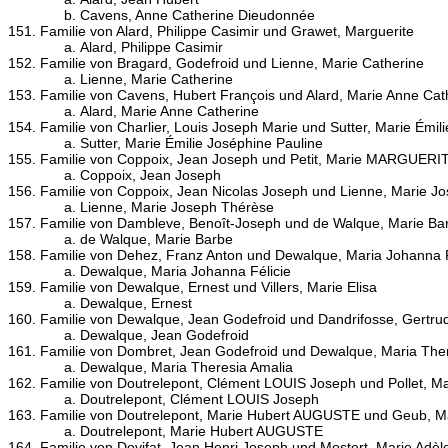
Cavens, Anne Catherine Dieudonnée
Familie von Alard, Philippe Casimir und Grawet, Marguerite
Alard, Philippe Casimir
Familie von Bragard, Godefroid und Lienne, Marie Catherine
Lienne, Marie Catherine
Familie von Cavens, Hubert François und Alard, Marie Anne Cat
Alard, Marie Anne Catherine
Familie von Charlier, Louis Joseph Marie und Sutter, Marie Émil
Sutter, Marie Émilie Joséphine Pauline
Familie von Coppoix, Jean Joseph und Petit, Marie MARGUERI
Coppoix, Jean Joseph
Familie von Coppoix, Jean Nicolas Joseph und Lienne, Marie J
Lienne, Marie Joseph Thérèse
Familie von Dambleve, Benoît-Joseph und de Walque, Marie Ba
de Walque, Marie Barbe
Familie von Dehez, Franz Anton und Dewalque, Maria Johanna F
Dewalque, Maria Johanna Félicie
Familie von Dewalque, Ernest und Villers, Marie Elisa
Dewalque, Ernest
Familie von Dewalque, Jean Godefroid und Dandrifosse, Gertrud
Dewalque, Jean Godefroid
Familie von Dombret, Jean Godefroid und Dewalque, Maria The
Dewalque, Maria Theresia Amalia
Familie von Doutrelepont, Clément LOUIS Joseph und Pollet, Ma
Doutrelepont, Clément LOUIS Joseph
Familie von Doutrelepont, Marie Hubert AUGUSTE und Geub, Mar
Doutrelepont, Marie Hubert AUGUSTE
Familie von Dovifat, Jean Henri Joseph und Mostert, Marie Adèle