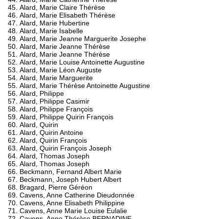
Alard, Marie Claire Thérèse
Alard, Marie Elisabeth Thérèse
Alard, Marie Hubertine
Alard, Marie Isabelle
Alard, Marie Jeanne Marguerite Josephe
Alard, Marie Jeanne Thérèse
Alard, Marie Jeanne Thérèse
Alard, Marie Louise Antoinette Augustine
Alard, Marie Léon Auguste
Alard, Marie Marguerite
Alard, Marie Thérèse Antoinette Augustine
Alard, Philippe
Alard, Philippe Casimir
Alard, Philippe François
Alard, Philippe Quirin François
Alard, Quirin
Alard, Quirin Antoine
Alard, Quirin François
Alard, Quirin François Joseph
Alard, Thomas Joseph
Alard, Thomas Joseph
Beckmann, Fernand Albert Marie
Beckmann, Joseph Hubert Albert
Bragard, Pierre Géréon
Cavens, Anne Catherine Dieudonnée
Cavens, Anne Elisabeth Philippine
Cavens, Anne Marie Louise Eulalie
Cavens, Anne Thérèse BERNADINE