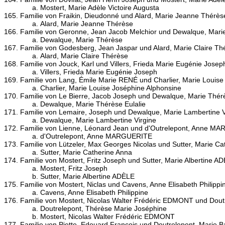
Mostert, Marie Adèle Victoire Augusta
Familie von Fraikin, Dieudonné und Alard, Marie Jeanne Thérès
Alard, Marie Jeanne Thérèse
Familie von Geronne, Jean Jacob Melchior und Dewalque, Mari
Dewalque, Marie Thérèse
Familie von Godesberg, Jean Jaspar und Alard, Marie Claire Th
Alard, Marie Claire Thérèse
Familie von Jouck, Karl und Villers, Frieda Marie Eugénie Josep
Villers, Frieda Marie Eugénie Joseph
Familie von Lang, Émile Marie RENÉ und Charlier, Marie Louise
Charlier, Marie Louise Joséphine Alphonsine
Familie von Le Bierre, Jacob Joseph und Dewalque, Marie Thérè
Dewalque, Marie Thérèse Eulalie
Familie von Lemaire, Joseph und Dewalque, Marie Lambertine V
Dewalque, Marie Lambertine Virgine
Familie von Lienne, Léonard Jean und d'Outrelepont, Anne M
d'Outrelepont, Anne MARGUERITE
Familie von Lützeler, Max Georges Nicolas und Sutter, Marie Ca
Sutter, Marie Catherine Anna
Familie von Mostert, Fritz Joseph und Sutter, Marie Albertine A
Mostert, Fritz Joseph
Sutter, Marie Albertine ADÈLE
Familie von Mostert, Niclas und Cavens, Anne Elisabeth Philippi
Cavens, Anne Elisabeth Philippine
Familie von Mostert, Nicolas Walter Frédéric EDMONT und Dout
Doutrelepont, Thérèse Marie Joséphine
Mostert, Nicolas Walter Frédéric EDMONT
Familie von Piette, Edouard François und Doutrelepont, Marie B