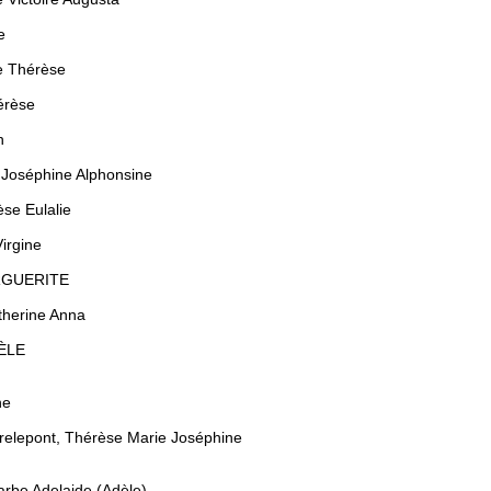
e
e Thérèse
érèse
h
 Joséphine Alphonsine
se Eulalie
irgine
ARGUERITE
therine Anna
DÈLE
ne
relepont, Thérèse Marie Joséphine
arbe Adelaide (Adèle)