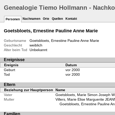
Genealogie Tiemo Hollmann - Nachk
Nachnamen
Orte
Quellen
Kontakt
Personen
Goetsbloets, Ernestine Pauline Anne Marie
Geburtsname
Goetsbloets, Ernestine Pauline Anne Marie
Geschlecht
weiblich
Alter beim Tod
Unbekannt
Ereignisse
Ereignis
Datum
Geburt
vor 2000
Tod
vor 2000
Eltern
Beziehung zur Hauptperson
Name
Vater
Goetsbloets, Marie Simon Joseph W
Mutter
Villers, Marie Elise Marguerite JEA
Goetsbloets, Ernestine Pauline A
Familien