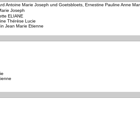
rd Antoine Marie Joseph und Goetsbloets, Ernestine Pauline Anne Mar
Marie Joseph
ette ELIANE
tine Thérèse Lucie
in Jean Marie Etienne
ie
tienne