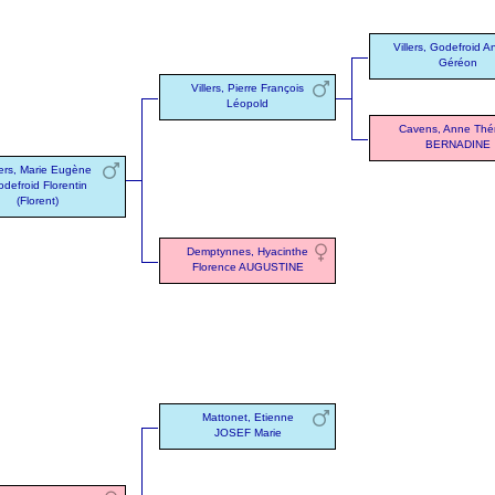
Villers, Godefroid A
Géréon
Villers, Pierre François
Léopold
Cavens, Anne Thé
BERNADINE
lers, Marie Eugène
defroid Florentin
(Florent)
Demptynnes, Hyacinthe
Florence AUGUSTINE
Mattonet, Etienne
JOSEF Marie