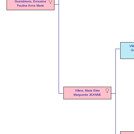
Goetsbloets, Ernestine
Pauline Anne Marie
Vil
Go
Villers, Marie Elise
Marguerite JEANNE