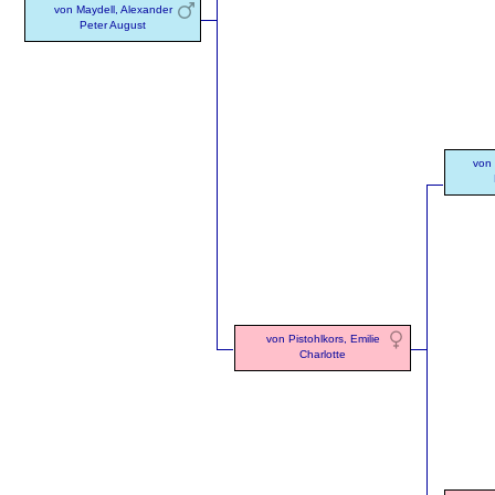
von Maydell, Alexander
Peter August
von 
von Pistohlkors, Emilie
Charlotte