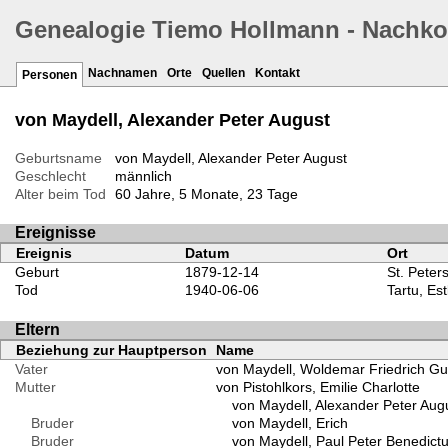
Genealogie Tiemo Hollmann - Nachko
Nachnamen
Orte
Quellen
Kontakt
Personen
von Maydell, Alexander Peter August
Geburtsname
von Maydell, Alexander Peter August
Geschlecht
männlich
Alter beim Tod
60 Jahre, 5 Monate, 23 Tage
Ereignisse
Ereignis
Datum
Ort
Geburt
1879-12-14
St. Peter
Tod
1940-06-06
Tartu, Es
Eltern
Beziehung zur Hauptperson
Name
Vater
von Maydell, Woldemar Friedrich Gu
Mutter
von Pistohlkors, Emilie Charlotte
von Maydell, Alexander Peter Aug
Bruder
von Maydell, Erich
Bruder
von Maydell, Paul Peter Benedict