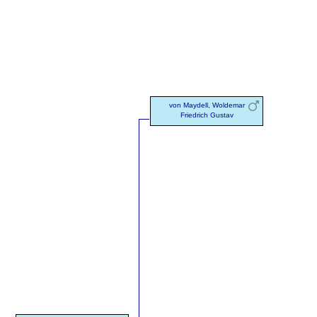
von Maydell, Woldemar
Friedrich Gustav