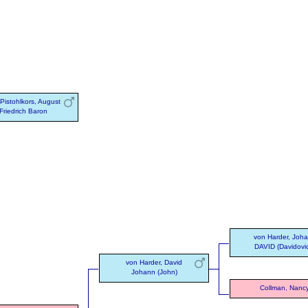
Pistohlkors, August
Friedrich Baron
von Harder, Joh
DAVID (Davidovi
von Harder, David
Johann (John)
Collman, Nanc