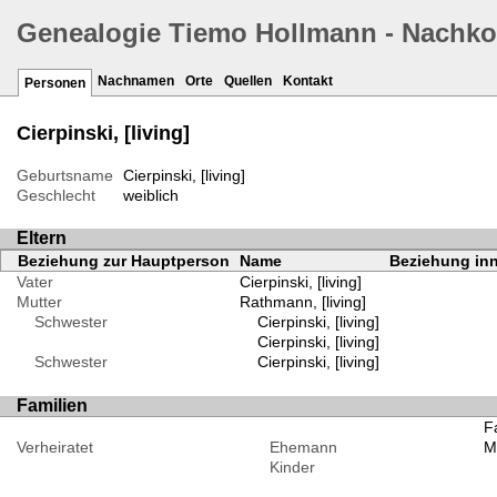
Genealogie Tiemo Hollmann - Nachk
Nachnamen
Orte
Quellen
Kontakt
Personen
Cierpinski, [living]
Geburtsname
Cierpinski, [living]
Geschlecht
weiblich
Eltern
Beziehung zur Hauptperson
Name
Beziehung inn
Vater
Cierpinski, [living]
Mutter
Rathmann, [living]
Schwester
Cierpinski, [living]
Cierpinski, [living]
Schwester
Cierpinski, [living]
Familien
Fa
Verheiratet
Ehemann
Me
Kinder