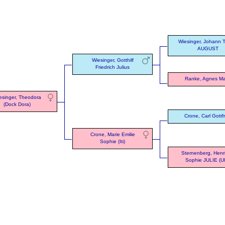
Wiesinger, Johann 
AUGUST
Wiesinger, Gotthilf
Friedrich Julius
Ranke, Agnes Ma
esinger, Theodora
(Dock Dora)
Crone, Carl Gottfr
Crone, Marie Emilie
Sophie (Iti)
Sternenberg, Henri
Sophie JULIE (Ul