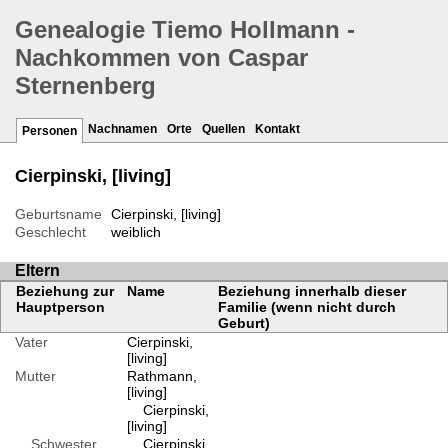
Genealogie Tiemo Hollmann -
Nachkommen von Caspar
Sternenberg
Nachnamen
Orte
Quellen
Kontakt
Personen
Cierpinski, [living]
Geburtsname
Cierpinski, [living]
Geschlecht
weiblich
Eltern
Beziehung zur
Name
Beziehung innerhalb dieser
Hauptperson
Familie (wenn nicht durch
Geburt)
Vater
Cierpinski,
[living]
Mutter
Rathmann,
[living]
Cierpinski,
[living]
Schwester
Cierpinski,