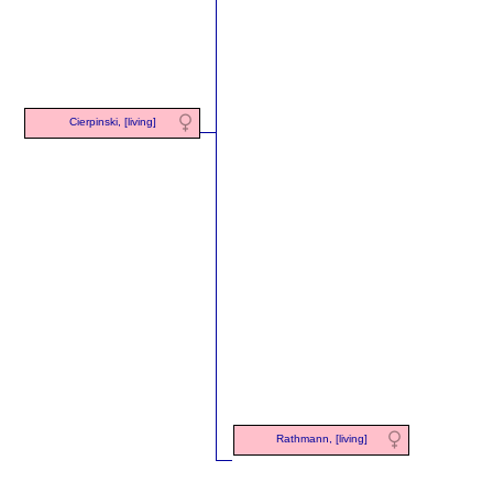
Cierpinski, [living]
Rathmann, [living]