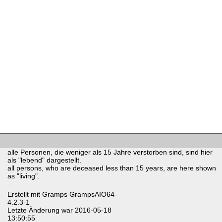
alle Personen, die weniger als 15 Jahre verstorben sind, sind hier
als "lebend" dargestellt.
all persons, who are deceased less than 15 years, are here shown
as "living".
Erstellt mit
Gramps
GrampsAIO64-
4.2.3-1
Letzte Änderung war 2016-05-18
13:50:55