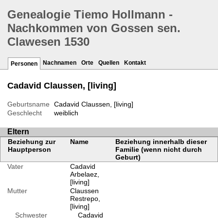
Genealogie Tiemo Hollmann -
Nachkommen von Gossen sen.
Clawesen 1530
Nachnamen
Orte
Quellen
Kontakt
Personen
Cadavid Claussen, [living]
Geburtsname
Cadavid Claussen, [living]
Geschlecht
weiblich
Eltern
Beziehung zur
Name
Beziehung innerhalb dieser
Hauptperson
Familie (wenn nicht durch
Geburt)
Vater
Cadavid
Arbelaez,
[living]
Mutter
Claussen
Restrepo,
[living]
Schwester
Cadavid