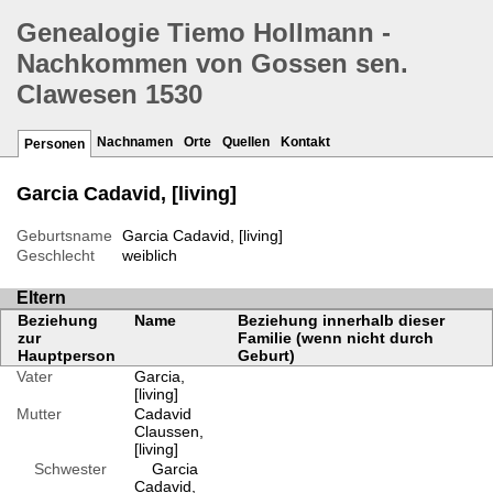
Genealogie Tiemo Hollmann -
Nachkommen von Gossen sen.
Clawesen 1530
Nachnamen
Orte
Quellen
Kontakt
Personen
Garcia Cadavid, [living]
Geburtsname
Garcia Cadavid, [living]
Geschlecht
weiblich
Eltern
Beziehung
Name
Beziehung innerhalb dieser
zur
Familie (wenn nicht durch
Hauptperson
Geburt)
Vater
Garcia,
[living]
Mutter
Cadavid
Claussen,
[living]
Schwester
Garcia
Cadavid,