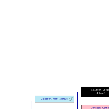
Claussen, Jürg
Johan?
Claussen, Marx (Marcus)
Jönssen, Cathr