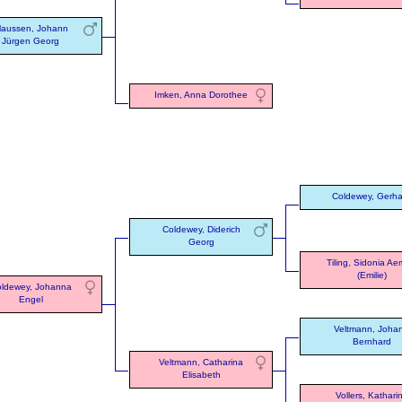
laussen, Johann
Jürgen Georg
Imken, Anna Dorothee
Coldewey, Gerha
Coldewey, Diderich
Georg
Tiling, Sidonia Aem
(Emilie)
ldewey, Johanna
Engel
Veltmann, Joha
Bernhard
Veltmann, Catharina
Elisabeth
Vollers, Kathari