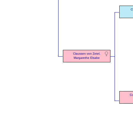
C
Claussen von Zetel,
Margarethe Elsabe
Co