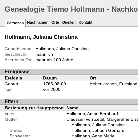
Genealogie Tiemo Hollmann - Nachk
Nachnamen
Orte
Quellen
Kontakt
Personen
Hollmann, Juliana Christina
Geburtsname
Hollmann, Juliana Christina
Geschlecht
männlich
Alter beim Tod
mehr als 100 Jahre
Ereignisse
Ereignis
Datum
Ort
Geburt
1765-08-09
Hohenkirchen, Friesland
Tod
vor 2000
Eltern
Beziehung zur Hauptperson
Name
Vater
Hollmann, Anton Bernhard
Mutter
Claussen von Zetel, Margarethe Els
Hollmann, Juliana Christina
Bruder
Hollmann, Johann Gerhard
Schwester
Hollmann, Anne Marie