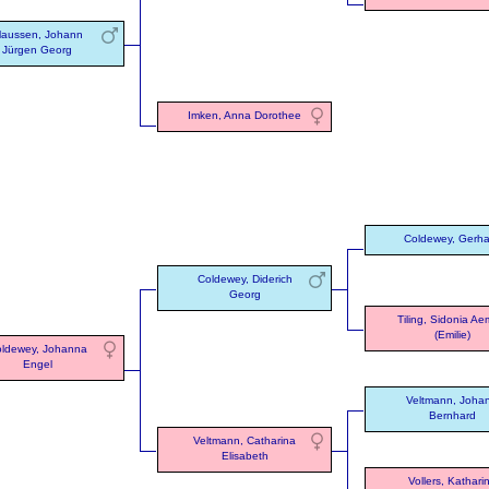
laussen, Johann
Jürgen Georg
Imken, Anna Dorothee
Coldewey, Gerha
Coldewey, Diderich
Georg
Tiling, Sidonia Aem
(Emilie)
ldewey, Johanna
Engel
Veltmann, Joha
Bernhard
Veltmann, Catharina
Elisabeth
Vollers, Kathari