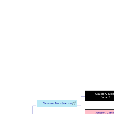
Claussen, Jürg
Johan?
Claussen, Marx (Marcus)
Jönssen, Cathr