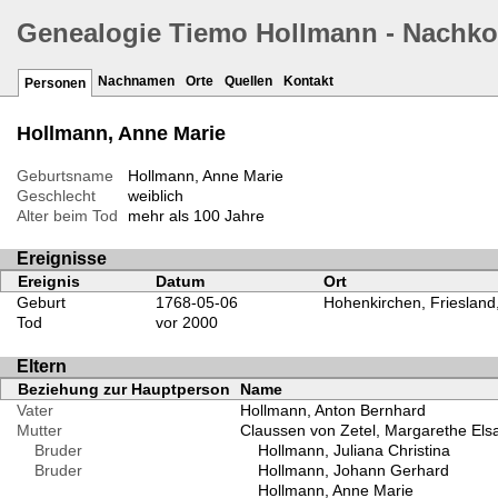
Genealogie Tiemo Hollmann - Nachk
Nachnamen
Orte
Quellen
Kontakt
Personen
Hollmann, Anne Marie
Geburtsname
Hollmann, Anne Marie
Geschlecht
weiblich
Alter beim Tod
mehr als 100 Jahre
Ereignisse
Ereignis
Datum
Ort
Geburt
1768-05-06
Hohenkirchen, Friesland
Tod
vor 2000
Eltern
Beziehung zur Hauptperson
Name
Vater
Hollmann, Anton Bernhard
Mutter
Claussen von Zetel, Margarethe Els
Bruder
Hollmann, Juliana Christina
Bruder
Hollmann, Johann Gerhard
Hollmann, Anne Marie