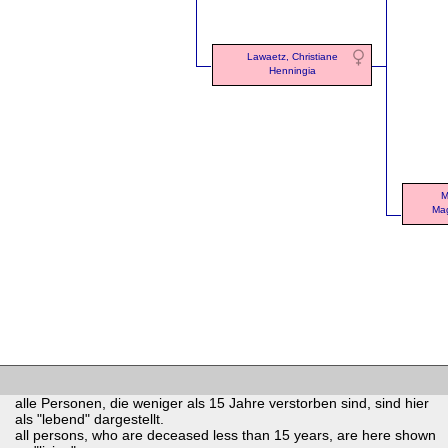
Lawaetz, Christiane
Henningia
M
Mag
alle Personen, die weniger als 15 Jahre verstorben sind, sind hier
als "lebend" dargestellt.
all persons, who are deceased less than 15 years, are here shown