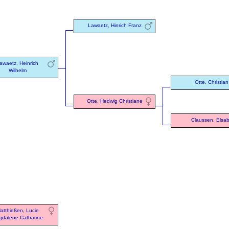
Lawaetz, Hinrich Franz
awaetz, Heinrich
Wilhelm
Otte, Christian
Otte, Hedwig Christiane
Claussen, Elsa
atthießen, Lucie
dalene Catharine