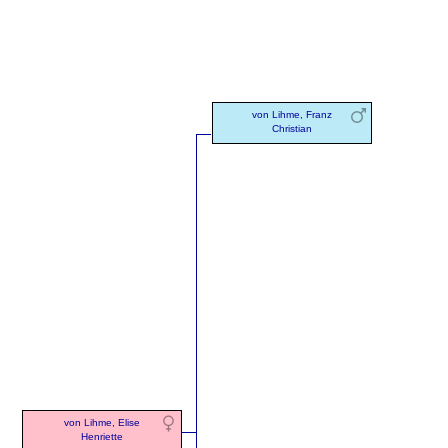
von Lihme, Franz
Christian
von Lihme, Elise
Henriette