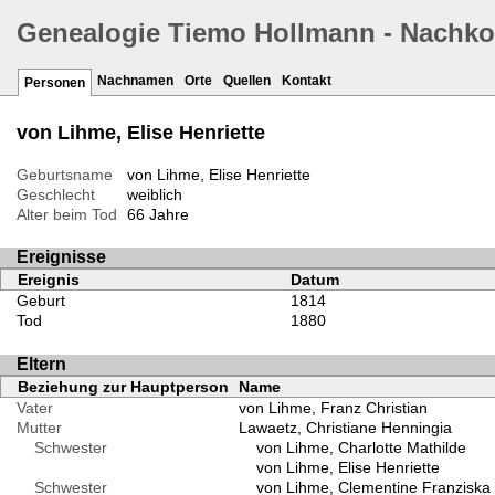
Genealogie Tiemo Hollmann - Nachk
Nachnamen
Orte
Quellen
Kontakt
Personen
von Lihme, Elise Henriette
Geburtsname
von Lihme, Elise Henriette
Geschlecht
weiblich
Alter beim Tod
66 Jahre
Ereignisse
Ereignis
Datum
Geburt
1814
Tod
1880
Eltern
Beziehung zur Hauptperson
Name
Vater
von Lihme, Franz Christian
Mutter
Lawaetz, Christiane Henningia
Schwester
von Lihme, Charlotte Mathilde
von Lihme, Elise Henriette
Schwester
von Lihme, Clementine Franziska