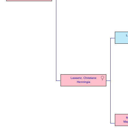
L
Lawaetz, Christiane
Henningia
M
Mag