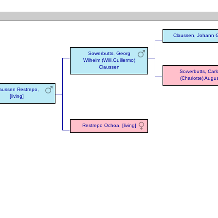
Claussen, Johann 
Sowerbutts, Georg
Wilhelm (Willi,Guillermo)
Claussen
Sowerbutts, Carl
(Charlotte) Augu
aussen Restrepo,
[living]
Restrepo Ochoa, [living]