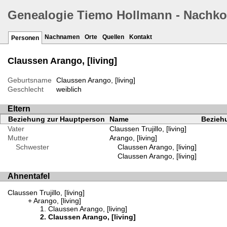
Genealogie Tiemo Hollmann - Nachk
Nachnamen
Orte
Quellen
Kontakt
Personen
Claussen Arango, [living]
Geburtsname
Claussen Arango, [living]
Geschlecht
weiblich
Eltern
Beziehung zur Hauptperson
Name
Beziehu
Vater
Claussen Trujillo, [living]
Mutter
Arango, [living]
Schwester
Claussen Arango, [living]
Claussen Arango, [living]
Ahnentafel
Claussen Trujillo, [living]
Arango, [living]
Claussen Arango, [living]
Claussen Arango, [living]