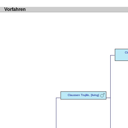
Vorfahren
Cl
Claussen Trujillo, [living]