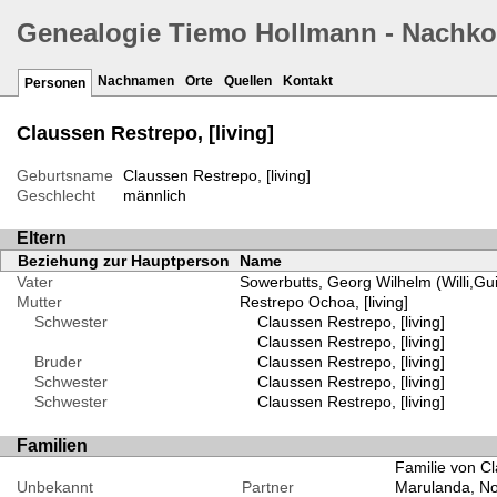
Genealogie Tiemo Hollmann - Nachk
Nachnamen
Orte
Quellen
Kontakt
Personen
Claussen Restrepo, [living]
Geburtsname
Claussen Restrepo, [living]
Geschlecht
männlich
Eltern
Beziehung zur Hauptperson
Name
Vater
Sowerbutts, Georg Wilhelm (Willi,Gu
Mutter
Restrepo Ochoa, [living]
Schwester
Claussen Restrepo, [living]
Claussen Restrepo, [living]
Bruder
Claussen Restrepo, [living]
Schwester
Claussen Restrepo, [living]
Schwester
Claussen Restrepo, [living]
Familien
Familie von Cl
Unbekannt
Partner
Marulanda, N