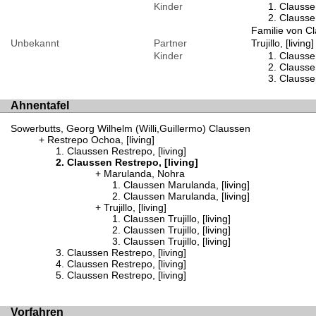
Kinder
Claussen
Claussen
Familie von Cla
Unbekannt
Partner
Trujillo, [living]
Kinder
Claussen 
Claussen 
Claussen 
Ahnentafel
Sowerbutts, Georg Wilhelm (Willi,Guillermo) Claussen
Restrepo Ochoa, [living]
Claussen Restrepo, [living]
Claussen Restrepo, [living]
Marulanda, Nohra
Claussen Marulanda, [living]
Claussen Marulanda, [living]
Trujillo, [living]
Claussen Trujillo, [living]
Claussen Trujillo, [living]
Claussen Trujillo, [living]
Claussen Restrepo, [living]
Claussen Restrepo, [living]
Claussen Restrepo, [living]
Vorfahren