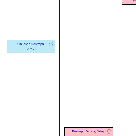
Claussen Restrepo,
[living]
Restrepo Ochoa, [living]