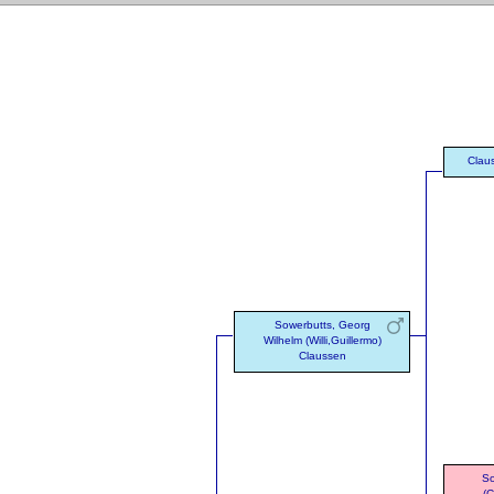
Clau
Sowerbutts, Georg
Wilhelm (Willi,Guillermo)
Claussen
So
(C