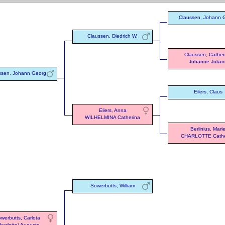
Claussen, Johann 
Claussen, Diedrich W.
Claussen, Cather
Johanne Julian
ssen, Johann Georg
Eilers, Claus
Eilers, Anna
WILHELMINA Catherina
Berlinius, Mari
CHARLOTTE Cathe
Sowerbutts, William
werbutts, Carlota
harlotte) Auguste