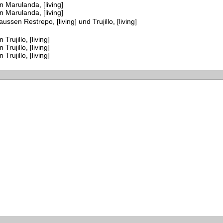
 Marulanda, [living]
 Marulanda, [living]
ussen Restrepo, [living] und Trujillo, [living]
Trujillo, [living]
Trujillo, [living]
Trujillo, [living]