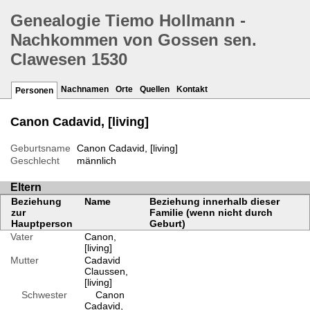
Genealogie Tiemo Hollmann -
Nachkommen von Gossen sen.
Clawesen 1530
Nachnamen
Orte
Quellen
Kontakt
Personen
Canon Cadavid, [living]
Geburtsname
Canon Cadavid, [living]
Geschlecht
männlich
Eltern
Beziehung
Name
Beziehung innerhalb dieser
zur
Familie (wenn nicht durch
Hauptperson
Geburt)
Vater
Canon,
[living]
Mutter
Cadavid
Claussen,
[living]
Schwester
Canon
Cadavid,