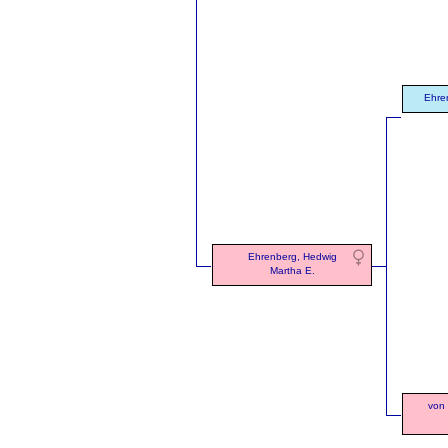
Ehren
Ehrenberg, Hedwig
Martha E.
von 