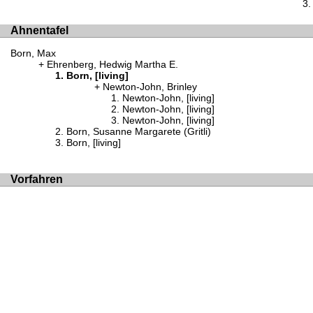
Ahnentafel
Born, Max
Ehrenberg, Hedwig Martha E.
Born, [living]
Newton-John, Brinley
Newton-John, [living]
Newton-John, [living]
Newton-John, [living]
Born, Susanne Margarete (Gritli)
Born, [living]
Vorfahren