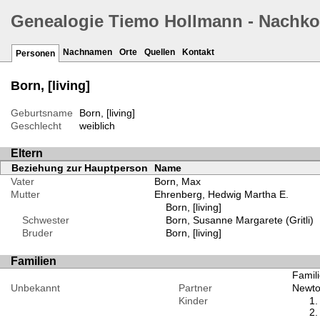
Genealogie Tiemo Hollmann - Nachk
Nachnamen
Orte
Quellen
Kontakt
Personen
Born, [living]
Geburtsname
Born, [living]
Geschlecht
weiblich
Eltern
Beziehung zur Hauptperson
Name
Vater
Born, Max
Mutter
Ehrenberg, Hedwig Martha E.
Born, [living]
Schwester
Born, Susanne Margarete (Gritli)
Bruder
Born, [living]
Familien
Famili
Unbekannt
Partner
Newto
Kinder