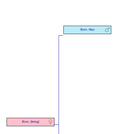
Born, Max
Born, [living]