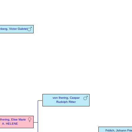
berg, Victor Gabriel
von Ihering, Caspar
Rudolph Ritter
Ihering, Elise Marie
A. HELENE
Frölich, Johann Frie