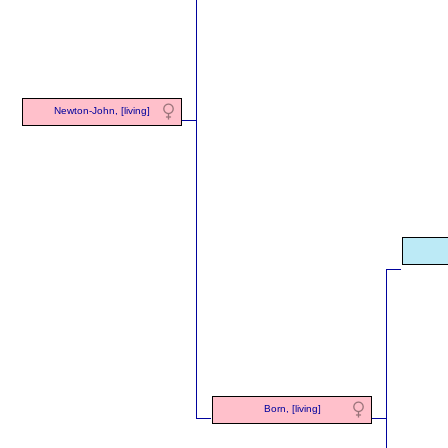
Newton-John, [living]
Born, [living]