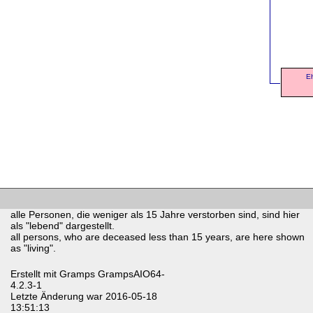
Eh
alle Personen, die weniger als 15 Jahre verstorben sind, sind hier
als "lebend" dargestellt.
all persons, who are deceased less than 15 years, are here shown
as "living".
Erstellt mit
Gramps
GrampsAIO64-
4.2.3-1
Letzte Änderung war 2016-05-18
13:51:13