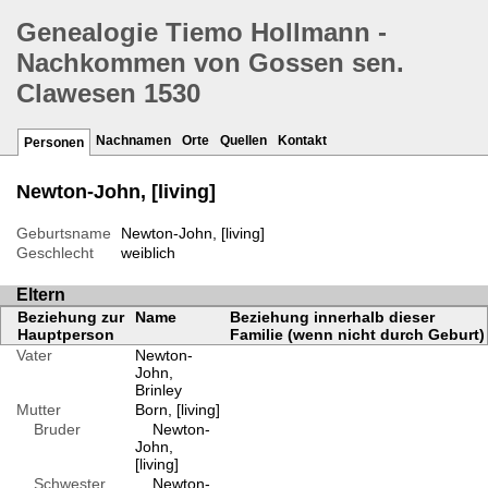
Genealogie Tiemo Hollmann -
Nachkommen von Gossen sen.
Clawesen 1530
Nachnamen
Orte
Quellen
Kontakt
Personen
Newton-John, [living]
Geburtsname
Newton-John, [living]
Geschlecht
weiblich
Eltern
Beziehung zur
Name
Beziehung innerhalb dieser
Hauptperson
Familie (wenn nicht durch Geburt)
Vater
Newton-
John,
Brinley
Mutter
Born, [living]
Bruder
Newton-
John,
[living]
Schwester
Newton-