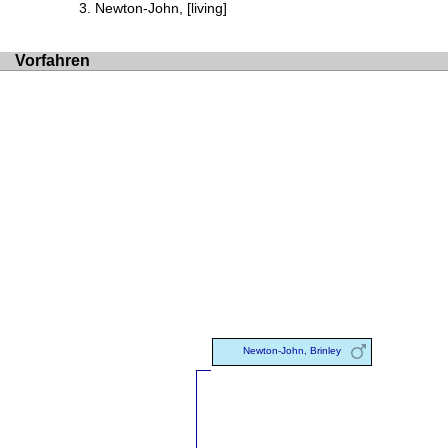
Newton-John, [living]
Vorfahren
Newton-John, Brinley