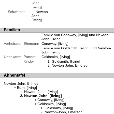
John,
[living]
Schwester
Newton-
John,
[living]
Familien
Familie von Conaway, [living] und Newton-
John, [living]
Verheiratet
Ehemann
Conaway, [living]
Familie von Goldsmith, [living] und Newton-
John, [living]
Unbekannt
Partner
Goldsmith, [living]
Kinder
Goldsmith, [living]
Newton-John, Emerson
Ahnentafel
Newton-John, Brinley
Born, [living]
Newton-John, [living]
Newton-John, [living]
Conaway, [living]
Goldsmith, [living]
Goldsmith, [living]
Newton-John, Emerson