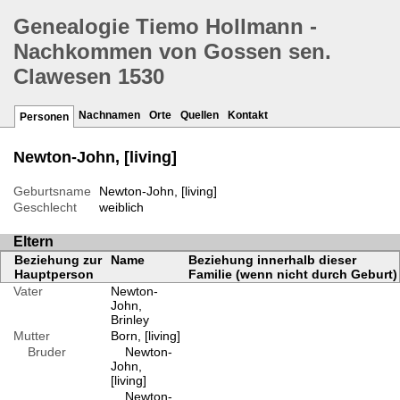
Genealogie Tiemo Hollmann -
Nachkommen von Gossen sen.
Clawesen 1530
Nachnamen
Orte
Quellen
Kontakt
Personen
Newton-John, [living]
Geburtsname
Newton-John, [living]
Geschlecht
weiblich
Eltern
Beziehung zur
Name
Beziehung innerhalb dieser
Hauptperson
Familie (wenn nicht durch Geburt)
Vater
Newton-
John,
Brinley
Mutter
Born, [living]
Bruder
Newton-
John,
[living]
Newton-