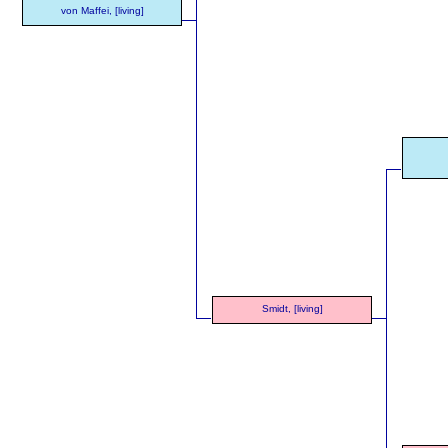
von Maffei, [living]
Smidt, [living]