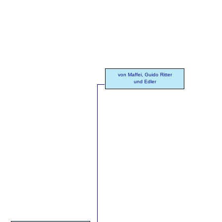
von Maffei, Guido Ritter
und Edler