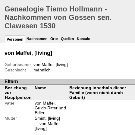
Genealogie Tiemo Hollmann -
Nachkommen von Gossen sen.
Clawesen 1530
Nachnamen
Orte
Quellen
Kontakt
Personen
von Maffei, [living]
Geburtsname
von Maffei, [living]
Geschlecht
männlich
Eltern
Beziehung
Name
Beziehung innerhalb dieser
zur
Familie (wenn nicht durch
Hauptperson
Geburt)
Vater
von Maffei,
Guido Ritter und
Edler
Mutter
Smidt, [living]
von Maffei,
[living]