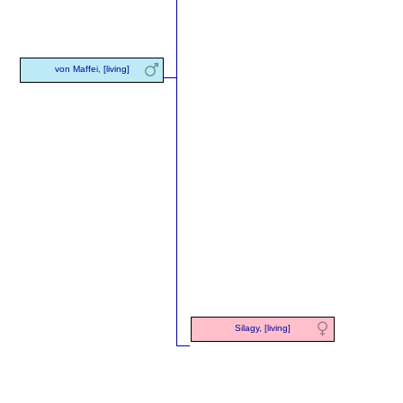
von Maffei, [living]
Silagy, [living]