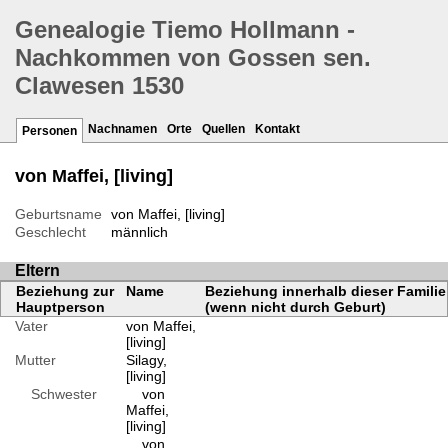
Genealogie Tiemo Hollmann -
Nachkommen von Gossen sen.
Clawesen 1530
Nachnamen
Orte
Quellen
Kontakt
Personen
von Maffei, [living]
Geburtsname
von Maffei, [living]
Geschlecht
männlich
Eltern
Beziehung zur
Name
Beziehung innerhalb dieser Familie
Hauptperson
(wenn nicht durch Geburt)
Vater
von Maffei,
[living]
Mutter
Silagy,
[living]
Schwester
von
Maffei,
[living]
von