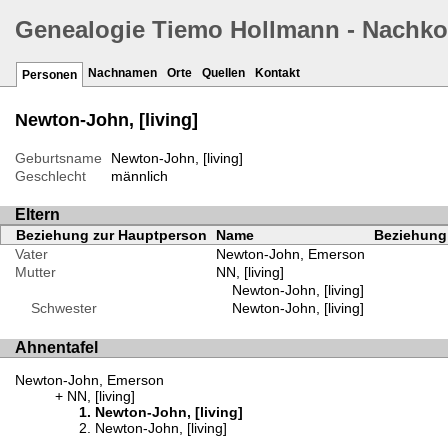
Genealogie Tiemo Hollmann - Nachk
Nachnamen
Orte
Quellen
Kontakt
Personen
Newton-John, [living]
Geburtsname
Newton-John, [living]
Geschlecht
männlich
Eltern
Beziehung zur Hauptperson
Name
Beziehung 
Vater
Newton-John, Emerson
Mutter
NN, [living]
Newton-John, [living]
Schwester
Newton-John, [living]
Ahnentafel
Newton-John, Emerson
NN, [living]
Newton-John, [living]
Newton-John, [living]