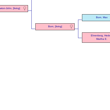
ton-John, [living]
Born, Max
Born, [living]
Ehrenberg, Hed
Martha E.