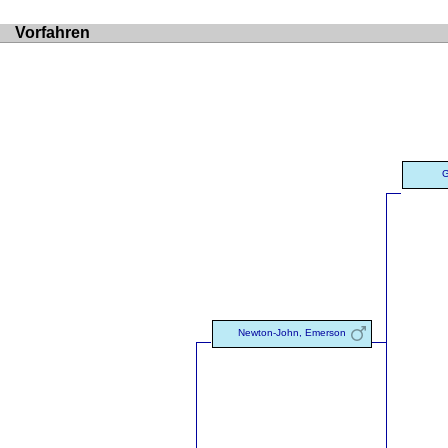
Vorfahren
G
Newton-John, Emerson