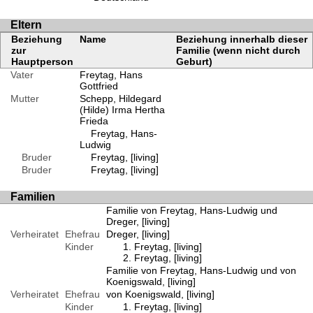
Eltern
Beziehung
Name
Beziehung innerhalb dieser
zur
Familie (wenn nicht durch
Hauptperson
Geburt)
Vater
Freytag, Hans
Gottfried
Mutter
Schepp, Hildegard
(Hilde) Irma Hertha
Frieda
Freytag, Hans-
Ludwig
Bruder
Freytag, [living]
Bruder
Freytag, [living]
Familien
Familie von Freytag, Hans-Ludwig und
Dreger, [living]
Verheiratet
Ehefrau
Dreger, [living]
Kinder
Freytag, [living]
Freytag, [living]
Familie von Freytag, Hans-Ludwig und von
Koenigswald, [living]
Verheiratet
Ehefrau
von Koenigswald, [living]
Kinder
Freytag, [living]