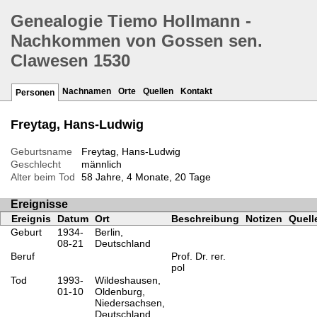
Genealogie Tiemo Hollmann -
Nachkommen von Gossen sen.
Clawesen 1530
Nachnamen
Orte
Quellen
Kontakt
Personen
Freytag, Hans-Ludwig
Geburtsname
Freytag, Hans-Ludwig
Geschlecht
männlich
Alter beim Tod
58 Jahre, 4 Monate, 20 Tage
Ereignisse
Ereignis
Datum
Ort
Beschreibung
Notizen
Quell
Geburt
1934-
Berlin,
08-21
Deutschland
Beruf
Prof. Dr. rer.
pol
Tod
1993-
Wildeshausen,
01-10
Oldenburg,
Niedersachsen,
Deutschland