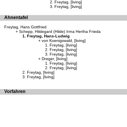
Freytag, [living]
Freytag, [living]
Ahnentafel
Freytag, Hans Gottfried
Schepp, Hildegard (Hilde) Irma Hertha Frieda
Freytag, Hans-Ludwig
von Koenigswald, [living]
Freytag, [living]
Freytag, [living]
Freytag, [living]
Dreger, [living]
Freytag, [living]
Freytag, [living]
Freytag, [living]
Freytag, [living]
Vorfahren