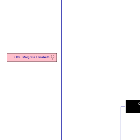
Otte, Margreta Elisabeth
C