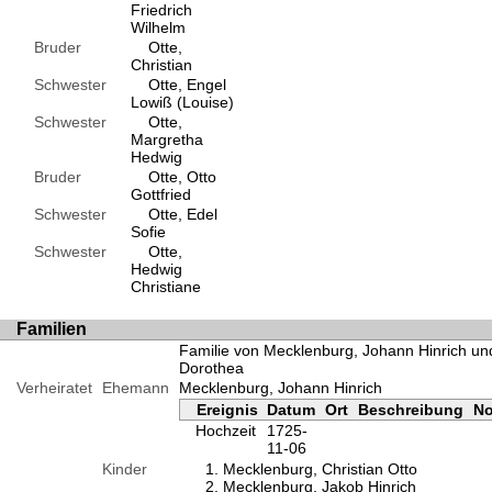
Friedrich
Wilhelm
Bruder
Otte,
Christian
Schwester
Otte, Engel
Lowiß (Louise)
Schwester
Otte,
Margretha
Hedwig
Bruder
Otte, Otto
Gottfried
Schwester
Otte, Edel
Sofie
Schwester
Otte,
Hedwig
Christiane
Familien
Familie von Mecklenburg, Johann Hinrich un
Dorothea
Verheiratet
Ehemann
Mecklenburg, Johann Hinrich
Ereignis
Datum
Ort
Beschreibung
No
Hochzeit
1725-
11-06
Kinder
Mecklenburg, Christian Otto
Mecklenburg, Jakob Hinrich