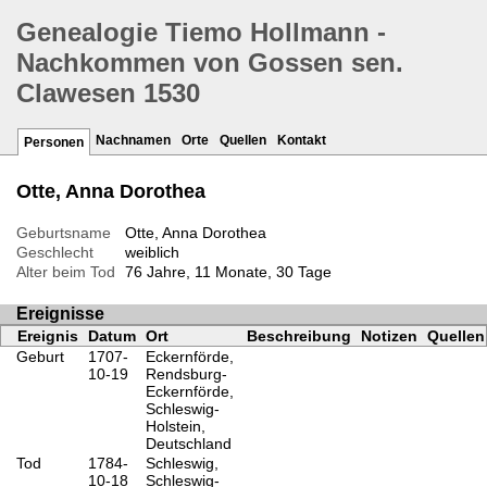
Genealogie Tiemo Hollmann -
Nachkommen von Gossen sen.
Clawesen 1530
Nachnamen
Orte
Quellen
Kontakt
Personen
Otte, Anna Dorothea
Geburtsname
Otte, Anna Dorothea
Geschlecht
weiblich
Alter beim Tod
76 Jahre, 11 Monate, 30 Tage
Ereignisse
Ereignis
Datum
Ort
Beschreibung
Notizen
Quellen
Geburt
1707-
Eckernförde,
10-19
Rendsburg-
Eckernförde,
Schleswig-
Holstein,
Deutschland
Tod
1784-
Schleswig,
10-18
Schleswig-