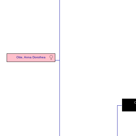
Otte, Anna Dorothea
C