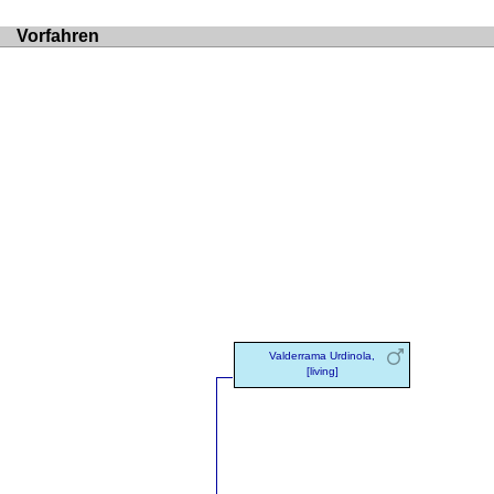
Vorfahren
Valderrama Urdinola,
[living]