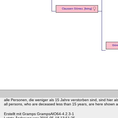
Claussen Gómez, [living]
Góme
alle Personen, die weniger als 15 Jahre verstorben sind, sind hier als
all persons, who are deceased less than 15 years, are here shown as 
Erstellt mit
Gramps
GrampsAIO64-4.2.3-1