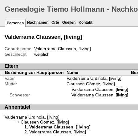
Genealogie Tiemo Hollmann - Nachk
Nachnamen
Orte
Quellen
Kontakt
Personen
Valderrama Claussen, [living]
Geburtsname
Valderrama Claussen, [living]
Geschlecht
weiblich
Eltern
Beziehung zur Hauptperson
Name
Bez
Vater
Valderrama Urdinola, [living]
Mutter
Claussen Gómez, [living]
Valderrama Claussen, [living]
Schwester
Valderrama Claussen, [living]
Ahnentafel
Valderrama Urdinola, [living]
Claussen Gómez, [living]
Valderrama Claussen, [living]
Valderrama Claussen, [living]