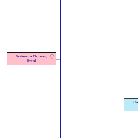
Valderrama Claussen,
[living]
Cl