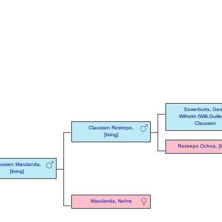
Sowerbutts, Geo
Wilhelm (Willi,Guill
Claussen
Claussen Restrepo,
[living]
Restrepo Ochoa, [li
aussen Marulanda,
[living]
Marulanda, Nohra