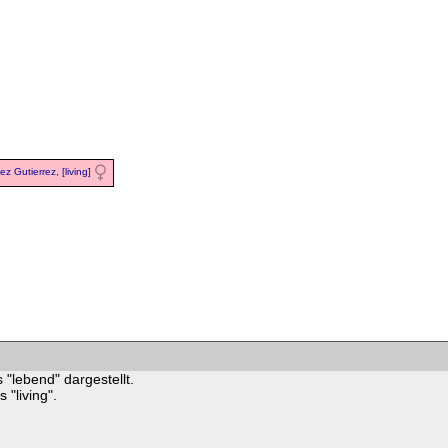
z Gutierrez, [living]
 "lebend" dargestellt.
"living".