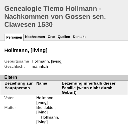
Genealogie Tiemo Hollmann -
Nachkommen von Gossen sen.
Clawesen 1530
Nachnamen
Orte
Quellen
Kontakt
Personen
Hollmann, [living]
Geburtsname
Hollmann, [living]
Geschlecht
männlich
Eltern
Beziehung zur
Name
Beziehung innerhalb dieser
Hauptperson
Familie (wenn nicht durch
Geburt)
Vater
Hollmann,
[living]
Mutter
Breitfelder,
[living]
Hollmann,
[living]