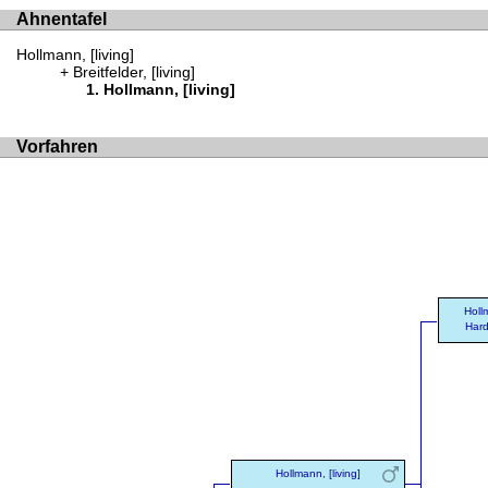
Ahnentafel
Hollmann, [living]
Breitfelder, [living]
Hollmann, [living]
Vorfahren
Holl
Hard
Hollmann, [living]