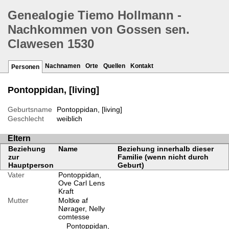
Genealogie Tiemo Hollmann -
Nachkommen von Gossen sen.
Clawesen 1530
Nachnamen
Orte
Quellen
Kontakt
Personen
Pontoppidan, [living]
Geburtsname
Pontoppidan, [living]
Geschlecht
weiblich
Eltern
Beziehung
Name
Beziehung innerhalb dieser
zur
Familie (wenn nicht durch
Hauptperson
Geburt)
Vater
Pontoppidan,
Ove Carl Lens
Kraft
Mutter
Moltke af
Nørager, Nelly
comtesse
Pontoppidan,