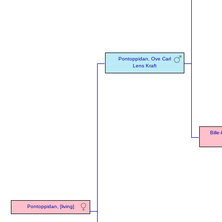
Pontoppidan, Ove Carl
Lens Kraft
Bille
Pontoppidan, [living]